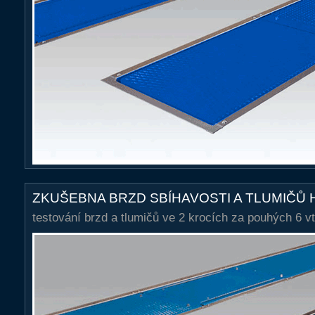
ZKUŠEBNA BRZD SBÍHAVOSTI A TLUMIČŮ 
testování brzd a tlumičů ve 2 krocích za pouhých 6 vt