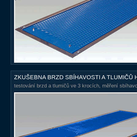
měření
sbíhavosti kol
ZKUŠEBNA BRZD SBÍHAVOSTI A TLUMIČŮ 
testování brzd a tlumičů ve 3 krocích, měření sbíhavo