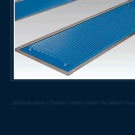
Technické výhody
|
Produkty
|
Ukázky použítí
|
Ke stažení
|
Kont