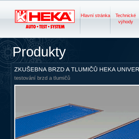
Hlavní stránka
Technické
HEKA -
výhody
Produkty
zkušebna brzd
ZKUŠEBNA BRZD A TLUMIČŮ HEKA UNIVER
testování brzd a tlumičů
a tlumičů pro
autoservisy,